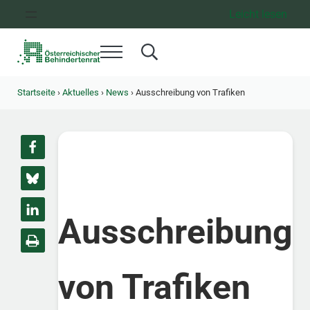
Zum Inhalt springen
Zur Hauptnavigation springen
Zum Footer springen
Leicht lesen
Menü
Search...
Österreichischer Behindertenrat
Dachorganisation der Behindertenverbände Österreichs
Startseite
›
Aktuelles
›
News
›
Ausschreibung von Trafiken
Ausschreibung
von Trafiken