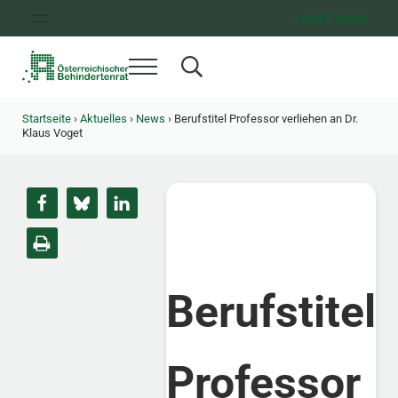
Zum Inhalt springen
Zur Hauptnavigation springen
Zum Footer springen
Leicht lesen
Menü
Search...
Österreichischer Behindertenrat
Dachorganisation der Behindertenverbände Österreichs
Startseite
›
Aktuelles
›
News
›
Berufstitel Professor verliehen an Dr.
Klaus Voget
Berufstitel
Professor