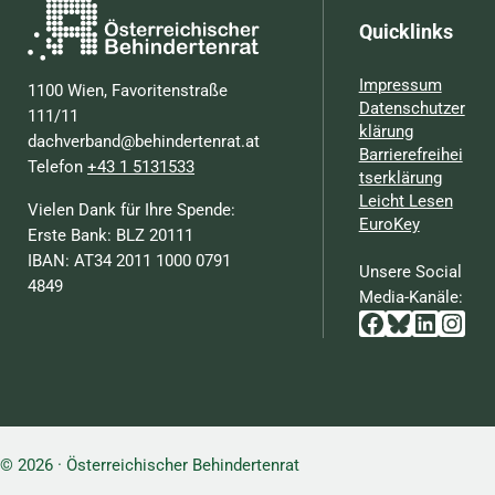
Quicklinks
Impressum
1100 Wien, Favoritenstraße
Datenschutzer
111/11
klärung
dachverband@behindertenrat.at
Barrierefreihei
Telefon
+43 1 5131533
tserklärung
Leicht Lesen
Vielen Dank für Ihre Spende:
EuroKey
Erste Bank: BLZ 20111
IBAN: AT34 2011 1000 0791
Unsere Social
4849
Media-Kanäle:
Facebook
Bluesky
Linked
Inst
© 2026 · Österreichischer Behindertenrat