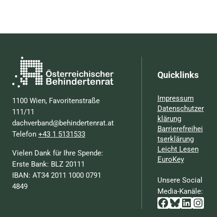
Quicklinks
Impressum
1100 Wien, Favoritenstraße
Datenschutzer
111/11
klärung
dachverband@behindertenrat.at
Barrierefreihei
Telefon
+43 1 5131533
tserklärung
Leicht Lesen
Vielen Dank für Ihre Spende:
EuroKey
Erste Bank: BLZ 20111
IBAN: AT34 2011 1000 0791
Unsere Social
4849
Media-Kanäle:
Facebook
Bluesky
Linked
Inst