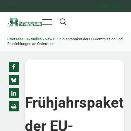
Zum Inhalt springen
Zur Hauptnavigation springen
Zum Footer springen
Leicht lesen
Menü
Search...
Österreichischer Behindertenrat
Dachorganisation der Behindertenverbände Österreichs
Startseite
›
Aktuelles
›
News
›
Frühjahrspaket der EU-Kommission und
Empfehlungen an Österreich
Frühjahrspaket
der EU-