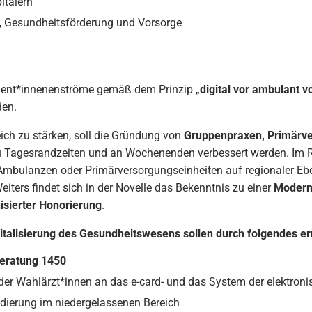
itälern
, Gesundheitsförderung und Vorsorge
tient*innenenströme gemäß dem Prinzip „
digital vor ambulant vo
den.
ch zu stärken, soll die Gründung von
Gruppenpraxen, Primärve
 Tagesrandzeiten und an Wochenenden verbessert werden. Im 
 Ambulanzen oder Primärversorgungseinheiten auf regionaler Ebe
Weiters findet sich in der Novelle das Bekenntnis zu einer
Moderni
sierter Honorierung
.
igitalisierung des Gesundheitswesens sollen durch folgendes er
eratung 1450
der Wahlärzt*innen an das e-card- und das System der elektro
dierung im niedergelassenen Bereich