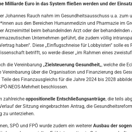
ine Milliarde Euro in das System fließen werden und der Einsat
ster Johannes Rauch nahm im Gesundheitsausschuss u.a. zum 
er*innen aus den Bereichen Humanmedizin und Pharmazie im Gre
er Arzneimittel beim behandelnden Arzt oder der behandelnden 
mazeutischen Unternehmen geführt, die zudem völlig intranspar
 Vertrag haben“. Diese „Einflugschneise für Lobbyisten“ solle 
ssenschaft betrifft, so werde dieser „im Rahmen eines zweistufig
ch die Vereinbarung „
Zielsteuerung Gesundheit
„, welche die 
ie Vereinbarung über die Organisation und Finanzierung des Ges
 Teile des Finanzausgleichs für die Jahre 2024 bis 2028 abbil
SPÖ-NEOS-Mehrheit beschlossen.
m zahlreiche
oppositionelle Entschließungsanträge
, die teils a
erlauf der Sitzung eingebrachten Antrag, die Gesundheitsrefo
g zu unterziehen.
ünen, SPÖ und FPÖ wurde zudem ein weiterer
Ausbau der sogen