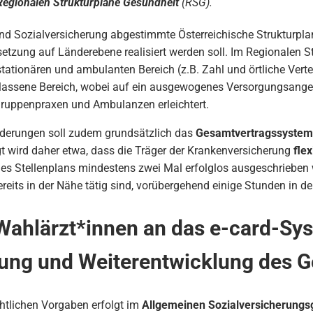
Regionalen Strukturpläne Gesundheit
(RSG).
d Sozialversicherung abgestimmte Österreichische Strukturplan
etzung auf Länderebene realisiert werden soll. Im Regionalen 
ationären und ambulanten Bereich (z.B. Zahl und örtliche Verteil
gelassene Bereich, wobei auf ein ausgewogenes Versorgungsange
Gruppenpraxen und Ambulanzen erleichtert.
derungen soll zudem grundsätzlich das
Gesamtvertragssystem 
t wird daher etwa, dass die Träger der Krankenversicherung
fle
 des Stellenplans mindestens zwei Mal erfolglos ausgeschrieben
ereits in der Nähe tätig sind, vorübergehend einige Stunden in d
Wahlärzt*innen an das e-card-Sy
ung und Weiterentwicklung des 
htlichen Vorgaben erfolgt im
Allgemeinen Sozialversicherungs