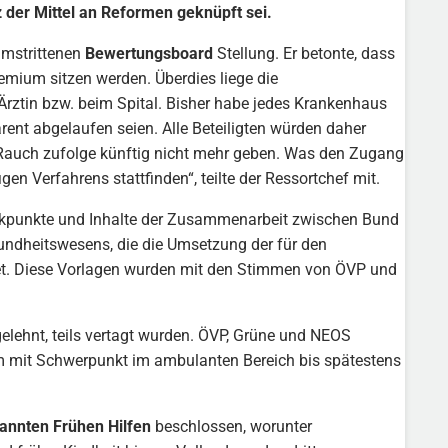
z der Mittel an Reformen geknüpft sei.
umstrittenen
Bewertungsboard
Stellung. Er betonte, dass
mium sitzen werden. Überdies liege die
Ärztin bzw. beim Spital. Bisher habe jedes Krankenhaus
ent abgelaufen seien. Alle Beteiligten würden daher
es Rauch zufolge künftig nicht mehr geben. Was den Zugang
en Verfahrens stattfinden“, teilte der Ressortchef mit.
Eckpunkte und Inhalte der Zusammenarbeit zwischen Bund
undheitswesens, die die Umsetzung der für den
det. Diese Vorlagen wurden mit den Stimmen von ÖVP und
bgelehnt, teils vertagt wurden. ÖVP, Grüne und NEOS
rm mit Schwerpunkt im ambulanten Bereich bis spätestens
annten Frühen Hilfen
beschlossen, worunter