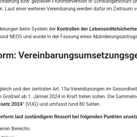
erung bzw. gezielten Frühintervention in Schwangerschaft und 
. Laut einer weiteren Vereinbarung werden dafür im Zeitraum v
nderungen beim System der
Kontrollen der Lebensmittelsicherhe
und NEOS und wurde in der Fassung eines Abänderungsantra
orm: Vereinbarungsumsetzungsge
leich und den zentralen Art. 15a-Vereinbarungen im Gesundheit
 Großteil ab 1. Jänner 2024 in Kraft treten sollen. Die Sammelno
setz 2024
“ (VUG) und umfasst rund 80 Seiten.
sreform laut zuständigem Ressort bei folgenden Punkten anset
enen Bereichs