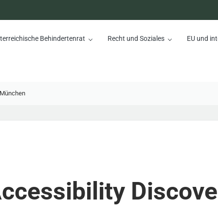
terreichische Behindertenrat
Recht und Soziales
EU und int
nrat
n München
ccessibility Discove