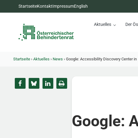
Zum Inhalt springen
Zur Hauptnavigation springen
Zum Footer springen
Startseite
Kontakt
Impressum
English
Aktuelles
Der Ös
Österreichischer Behinderte
Dachorganisation der Behindertenverbände Österreichs
Startseite
›
Aktuelles
›
News
›
Google: Accessibility Discovery Center i
Google: A