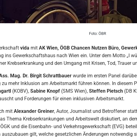
Foto: ÖBR
erkschaft
vida
mit
AK Wien, ÖGB Chancen Nutzen Büro, Gewer
g ins Gewerkschaftshaus nach Wien ein. Unter dem Motto „I wü 
einer Krebserkrankung und den Umgang mit Krisen, Tod, Trauer un
Ass. Mag. Dr. Birgit Schrattbauer
wurde im ersten Panel darüber
zu mehr Inklusion am Arbeitsmarkt führen können. In diesem Pa
gartl
(KOBV),
Sabine Knopf
(SMS Wien),
Steffen Pietsch
(DB K
auscht und Forderungen für einen inklusiven Arbeitsmarkt.
ch mit
Alexander Greiner
, Autor, Journalist und Betroffener sta
as Thema Krebserkrankungen und Arbeitswelt diskutiert, an dem 
 ÖGK und die Eisenbahn- und Verkehrsgewerkschaft (EVG) beteili
 auszubauen gilt, welche gesetzlichen Änderungen notwendig si