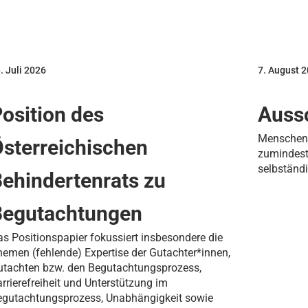
. Juli 2026
7. August 
osition des
Aussc
Menschen 
sterreichischen
zumindest 
selbständ
ehindertenrats zu
Begutachtungen
s Positionspapier fokussiert insbesondere die
emen (fehlende) Expertise der Gutachter*innen,
utachten bzw. den Begutachtungsprozess,
rrierefreiheit und Unterstützung im
egutachtungsprozess, Unabhängigkeit sowie