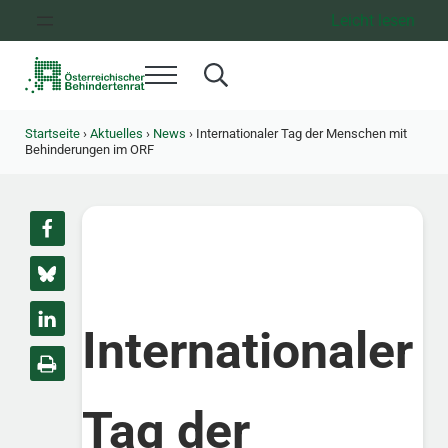
Zum Inhalt springen
Zur Hauptnavigation springen
Zum Footer springen
Leicht lesen
Menü
Search...
Österreichischer Behindertenrat
Dachorganisation der Behindertenverbände Österreichs
Startseite
›
Aktuelles
›
News
›
Internationaler Tag der Menschen mit
Behinderungen im ORF
Internationaler
Tag der