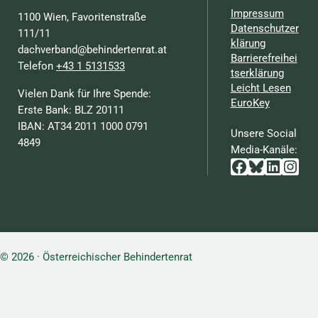
Impressum
1100 Wien, Favoritenstraße
Datenschutzer
111/11
klärung
dachverband@behindertenrat.at
Barrierefreihei
Telefon
+43 1 5131533
tserklärung
Leicht Lesen
Vielen Dank für Ihre Spende:
EuroKey
Erste Bank: BLZ 20111
IBAN: AT34 2011 1000 0791
Unsere Social
4849
Media-Kanäle:
Facebook
Bluesky
Linked
Inst
© 2026 · Österreichischer Behindertenrat