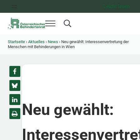
Zum Inhalt springen
Zur Hauptnavigation springen
Zum Footer springen
Leicht lesen
Menü
Search...
Österreichischer Behindertenrat
Dachorganisation der Behindertenverbände Österreichs
Startseite
›
Aktuelles
›
News
›
Neu gewählt: Interessenvertretung der
Menschen mit Behinderungen in Wien
Neu gewählt:
Interessenvertr