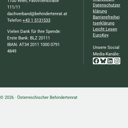
1100 Wien, Favoritenstraße
Datenschutzer
111/11
klärung
dachverband@behindertenrat.at
Barrierefreihei
Telefon
+43 1 5131533
tserklärung
Leicht Lesen
Vielen Dank für Ihre Spende:
EuroKey
Erste Bank: BLZ 20111
IBAN: AT34 2011 1000 0791
Unsere Social
4849
Media-Kanäle:
Facebook
Bluesky
Linked
Inst
© 2026 · Österreichischer Behindertenrat