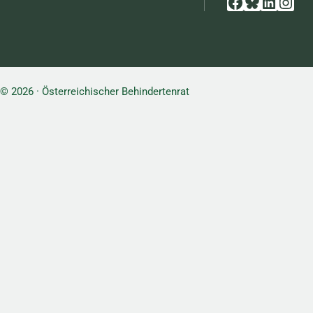
Facebook
Bluesky
Linked
Inst
© 2026 · Österreichischer Behindertenrat