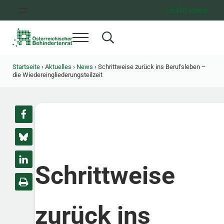
Zum Inhalt springen
Zur Hauptnavigation springen
Zum Footer springen
Leicht lesen
Menü
Search...
Österreichischer Behindertenrat
Dachorganisation der Behindertenverbände Österreichs
Startseite
›
Aktuelles
›
News
›
Schrittweise zurück ins Berufsleben –
die Wiedereingliederungsteilzeit
Schrittweise
zurück ins