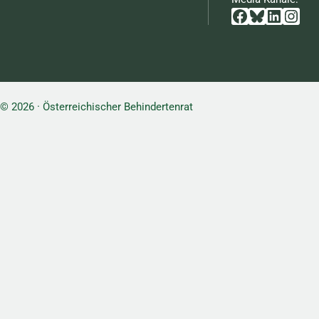
Facebook
Bluesky
Linked
Inst
© 2026 · Österreichischer Behindertenrat