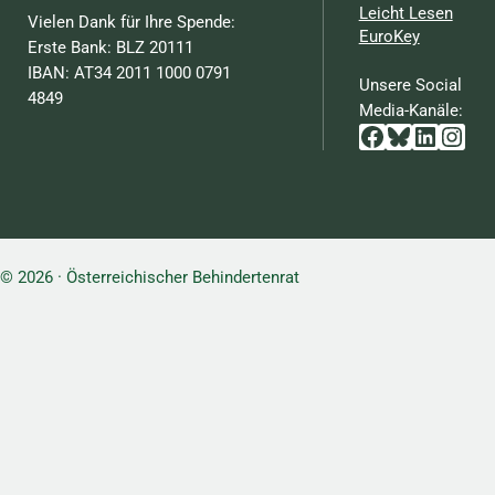
Leicht Lesen
Vielen Dank für Ihre Spende:
EuroKey
Erste Bank: BLZ 20111
IBAN: AT34 2011 1000 0791
Unsere Social
4849
Media-Kanäle:
Facebook
Bluesky
Linked
Inst
© 2026 · Österreichischer Behindertenrat