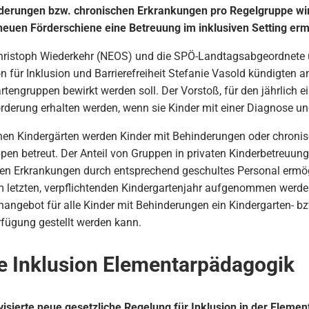
nderungen bzw. chronischen Erkrankungen pro Regelgruppe wir
 neuen Förderschiene eine Betreuung im inklusiven Setting erm
Christoph Wiederkehr (NEOS) und die SPÖ-Landtagsabgeordnete 
für Inklusion und Barrierefreiheit Stefanie Vasold kündigten a
rtengruppen bewirkt werden soll. Der Vorstoß, für den jährlich 
 Förderung erhalten werden, wenn sie Kinder mit einer Diagnose
enen Kindergärten werden Kinder mit Behinderungen oder chronis
en betreut. Der Anteil von Gruppen in privaten Kinderbetreuung
n Erkrankungen durch entsprechend geschultes Personal ermöglic
 letzten, verpflichtenden Kindergartenjahr aufgenommen werden
nangebot für alle Kinder mit Behinderungen ein Kindergarten- bz
rfügung gestellt werden kann.
e Inklusion Elementarpädagogik
isierte neue gesetzliche Regelung für Inklusion in der Eleme