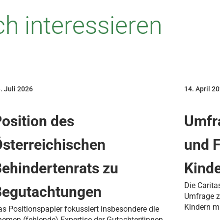
h interessieren
. Juli 2026
14. April 2
osition des
Umfr
sterreichischen
und 
ehindertenrats zu
Kind
Die Carita
Begutachtungen
Umfrage z
Kindern m
s Positionspapier fokussiert insbesondere die
emen (fehlende) Expertise der Gutachter*innen,