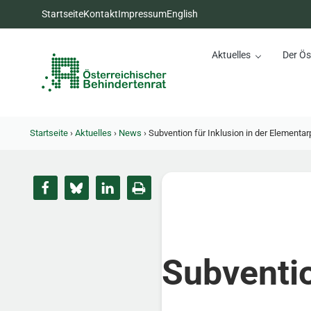
Zum Inhalt springen
Zur Hauptnavigation springen
Zum Footer springen
Startseite
Kontakt
Impressum
English
Aktuelles
Der Ös
Österreichischer Behinderte
Dachorganisation der Behindertenverbände Österreichs
Startseite
›
Aktuelles
›
News
›
Subvention für Inklusion in der Elementa
Subventio