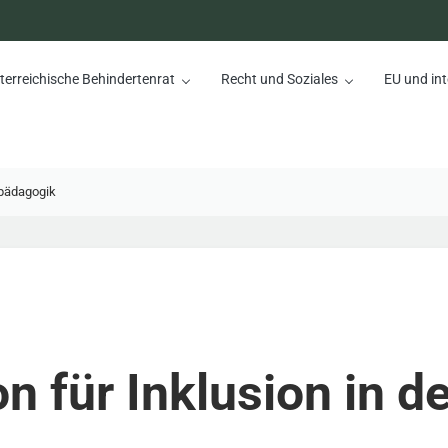
terreichische Behindertenrat
Recht und Soziales
EU und int
nrat
rpädagogik
n für Inklusion in de