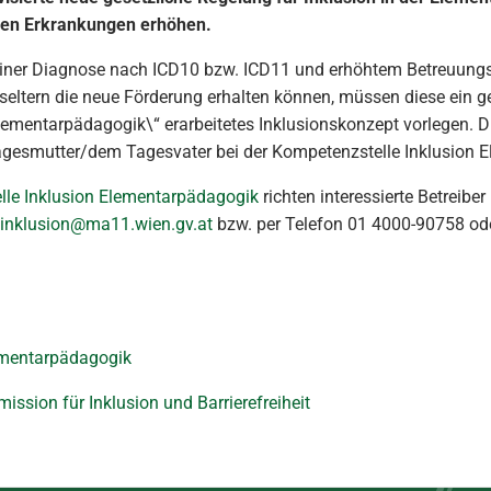
hen Erkrankungen erhöhen.
 einer Diagnose nach
ICD
10
bzw.
ICD
11 und erhöhtem Betreuungsb
eltern die neue Förderung erhalten können, müssen diese ein g
lementarpädagogik\“ erarbeitetes Inklusionskonzept vorlegen. Di
Tagesmutter/dem Tagesvater bei der Kompetenzstelle Inklusion
le Inklusion Elementarpädagogik
richten interessierte Betreibe
.inklusion@ma11.wien.gv.at
bzw. per Telefon 01 4000-90758 od
ementarpädagogik
ssion für Inklusion und Barrierefreiheit