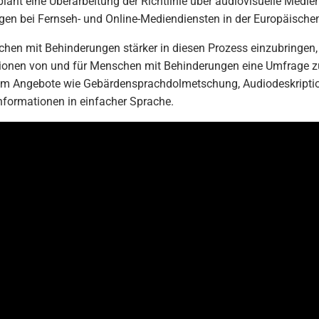
ant eine Überarbeitung der Richtlinie über audiovisuelle Medien
ngen bei Fernseh- und Online-Mediendiensten in der Europäische
hen mit Behinderungen stärker in diesen Prozess einzubringen
ionen von und für Menschen mit Behinderungen eine Umfrage zur 
um Angebote wie Gebärdensprachdolmetschung, Audiodeskription
Informationen in einfacher Sprache.