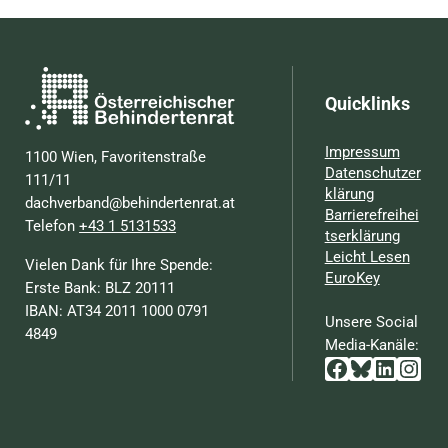
Quicklinks
Impressum
1100 Wien, Favoritenstraße
Datenschutzer
111/11
klärung
dachverband@behindertenrat.at
Barrierefreihei
Telefon
+43 1 5131533
tserklärung
Leicht Lesen
Vielen Dank für Ihre Spende:
EuroKey
Erste Bank: BLZ 20111
IBAN: AT34 2011 1000 0791
Unsere Social
4849
Media-Kanäle:
Facebook
Bluesky
Linked
Inst