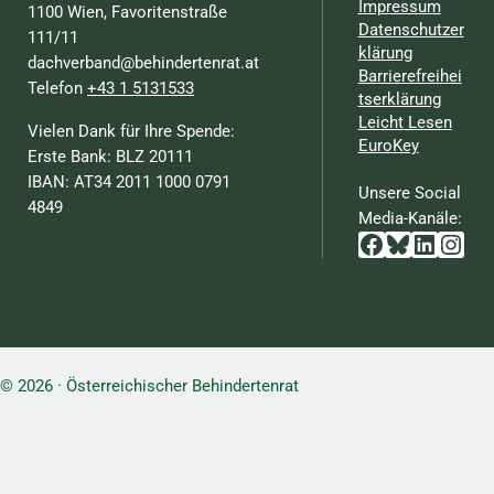
Impressum
1100 Wien, Favoritenstraße
Datenschutzer
111/11
klärung
dachverband@behindertenrat.at
Barrierefreihei
Telefon
+43 1 5131533
tserklärung
Leicht Lesen
Vielen Dank für Ihre Spende:
EuroKey
Erste Bank: BLZ 20111
IBAN: AT34 2011 1000 0791
Unsere Social
4849
Media-Kanäle:
Facebook
Bluesky
Linked
Inst
© 2026 · Österreichischer Behindertenrat