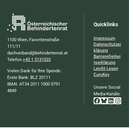
Quicklinks
Impressum
1100 Wien, Favoritenstraße
Datenschutzer
111/11
klärung
dachverband@behindertenrat.at
Barrierefreihei
Telefon
+43 1 5131533
tserklärung
Leicht Lesen
Vielen Dank für Ihre Spende:
EuroKey
Erste Bank: BLZ 20111
IBAN: AT34 2011 1000 0791
Unsere Social
4849
Media-Kanäle:
Facebook
Bluesky
Linked
Inst