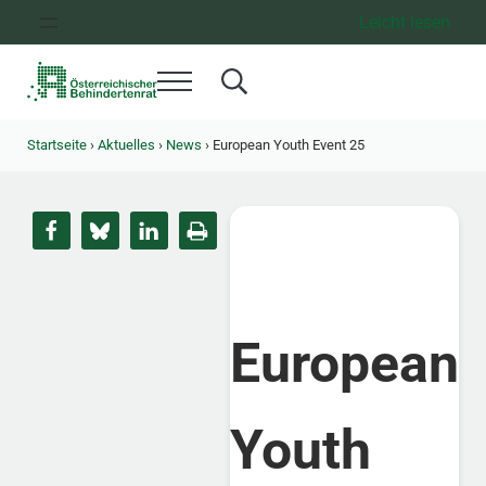
Zum Inhalt springen
Zur Hauptnavigation springen
Zum Footer springen
Leicht lesen
Menü
Search...
Österreichischer Behindertenrat
Dachorganisation der Behindertenverbände Österreichs
Startseite
›
Aktuelles
›
News
›
European Youth Event 25
European
Youth