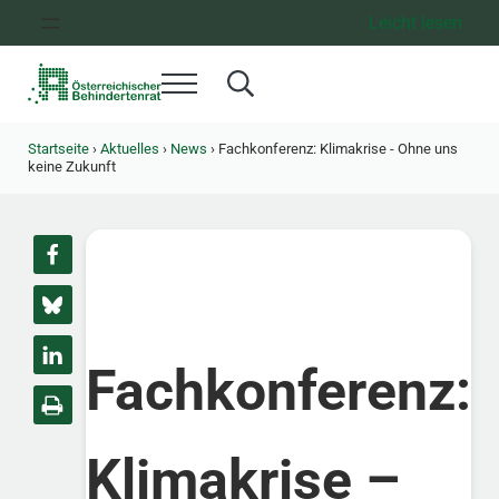
Zum Inhalt springen
Zur Hauptnavigation springen
Zum Footer springen
Leicht lesen
Menü
Search...
Österreichischer Behindertenrat
Dachorganisation der Behindertenverbände Österreichs
Startseite
›
Aktuelles
›
News
›
Fachkonferenz: Klimakrise - Ohne uns
keine Zukunft
Fachkonferenz:
Klimakrise –