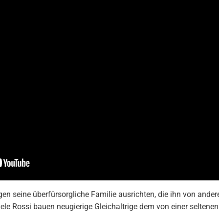
n seine überfürsorgliche Familie ausrichten, die ihn von ander
ele Rossi bauen neugierige Gleichaltrige dem von einer seltene