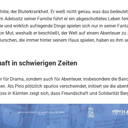
ilie, der Bluterkrankheit. Er weiß nicht genau, was das bedeutet
 Adelssitz seiner Familie führt er ein abgeschottetes Leben fer
ie und wirklich aufregende Dinge spielen sich nur in seiner Fant
ion Mut, weshalb er beschließt, der Welt auf einem Abenteuer zu
Burschen, die immer hinter seinem Haus spielen, haben es ihm 
aft in schwierigen Zeiten
r für Drama, sondern auch für Abenteuer, insbesondere die Band
. Als Pino plötzlich spurlos verschwindet, initiiert sie die ab
s in Kärnten zeigt sich, dass Freundschaft und Solidarität Ber