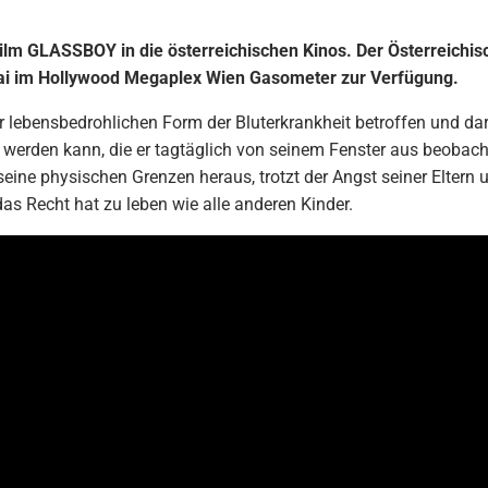
m GLASSBOY in die österreichischen Kinos. Der Österreichische
ai im Hollywood Megaplex Wien Gasometer zur Verfügung.
ner lebensbedrohlichen Form der Bluterkrankheit betroffen und dar
werden kann, die er tagtäglich von seinem Fenster aus beobacht
eine physischen Grenzen heraus, trotzt der Angst seiner Elter
das Recht hat zu leben wie alle anderen Kinder.