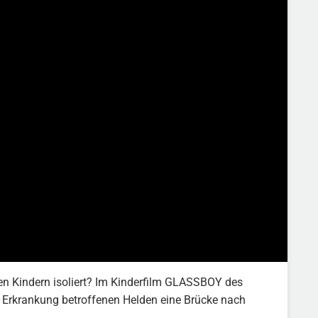
en Kindern isoliert? Im Kinderfilm GLASSBOY des
n Erkrankung betroffenen Helden eine Brücke nach