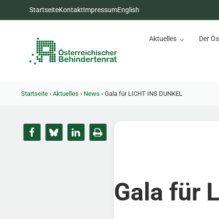
Zum Inhalt springen
Zur Hauptnavigation springen
Zum Footer springen
Startseite
Kontakt
Impressum
English
Aktuelles
Der Ös
Österreichischer Behinderte
Dachorganisation der Behindertenverbände Österreichs
Startseite
›
Aktuelles
›
News
›
Gala für LICHT INS DUNKEL
Gala für