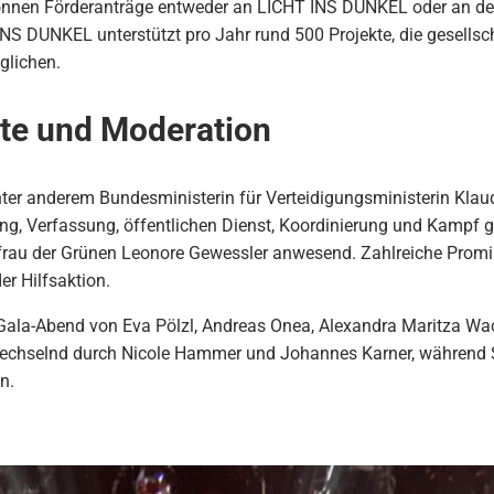
önnen Förderanträge entweder an LICHT INS DUNKEL oder an den 
INS DUNKEL unterstützt pro Jahr rund 500 Projekte, die gesells
glichen.
te und Moderation
ter anderem Bundesministerin für Verteidigungsministerin Klaudi
rung, Verfassung, öffentlichen Dienst, Koordinierung und Kampf 
au der Grünen Leonore Gewessler anwesend. Zahlreiche Promine
er Hilfsaktion.
 Gala-Abend von Eva Pölzl, Andreas Onea, Alexandra Maritza Wa
echselnd durch Nicole Hammer und Johannes Karner, während Sa
n.