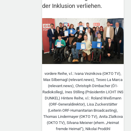
der Inklusion verliehen.
vordere Reihe, v.l.: Ivana Veznikova (OKTO TV),
Max Silbernagl (relevant.news), Teseo La Marca
(relevant.news), Christoph Dirnbacher (Ö1-
Radiokolleg), Ines Stilling (Präsidentin LICHT INS
DUNKEL) Hintere Reihe, v.l.: Roland Weißmann
(ORF-Generaldirektor), Lisa Zuckerstätter
(Leiterin ORF-Humanitarian Broadcasting),
Thomas Lindermayer (OKTO TV), Anita Zlatkova
(OKTO TV), Silvana Meixner (ehem. „Heimat
fremde Heimat“), Nikolai Prodöhl