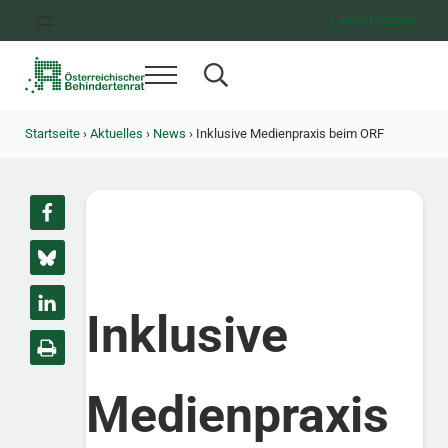
Zum Inhalt springen
Zur Hauptnavigation springen
Zum Footer springen
Leicht lesen
Menü
Search...
Österreichischer Behindertenrat
Dachorganisation der Behindertenverbände Österreichs
Startseite
›
Aktuelles
›
News
›
Inklusive Medienpraxis beim ORF
Inklusive
Medienpraxis