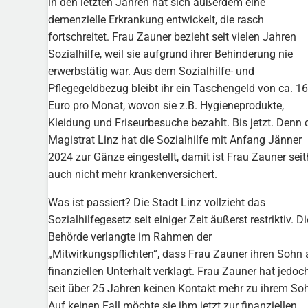
in den letzten Jahren hat sich außerdem eine
demenzielle Erkrankung entwickelt, die rasch
fortschreitet. Frau Zauner bezieht seit vielen Jahren
Sozialhilfe, weil sie aufgrund ihrer Behinderung nie
erwerbstätig war. Aus dem Sozialhilfe- und
Pflegegeldbezug bleibt ihr ein Taschengeld von ca. 1
Euro pro Monat, wovon sie z.B. Hygieneprodukte,
Kleidung und Friseurbesuche bezahlt. Bis jetzt. Denn 
Magistrat Linz hat die Sozialhilfe mit Anfang Jänner
2024 zur Gänze eingestellt, damit ist Frau Zauner seit
auch nicht mehr krankenversichert.
Was ist passiert? Die Stadt Linz vollzieht das
Sozialhilfegesetz seit einiger Zeit äußerst restriktiv. Di
Behörde verlangte im Rahmen der
„Mitwirkungspflichten“, dass Frau Zauner ihren Sohn 
finanziellen Unterhalt verklagt. Frau Zauner hat jedoc
seit über 25 Jahren keinen Kontakt mehr zu ihrem So
Auf keinen Fall möchte sie ihm jetzt zur finanziellen