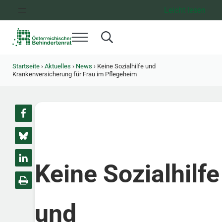
Zum Inhalt springen
Zur Hauptnavigation springen
Zum Footer springen
Leicht lesen
Menü
Search...
Österreichischer Behindertenrat
Dachorganisation der Behindertenverbände Österreichs
Startseite
›
Aktuelles
›
News
›
Keine Sozialhilfe und
Krankenversicherung für Frau im Pflegeheim
Keine Sozialhilfe
und