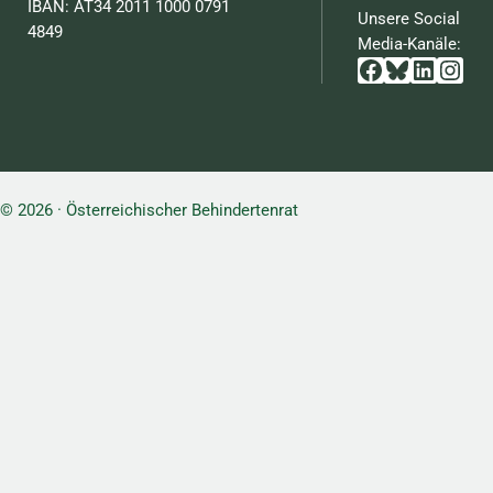
IBAN: AT34 2011 1000 0791
Unsere Social
4849
Media-Kanäle:
Facebook
Bluesky
Linked
Inst
© 2026 · Österreichischer Behindertenrat