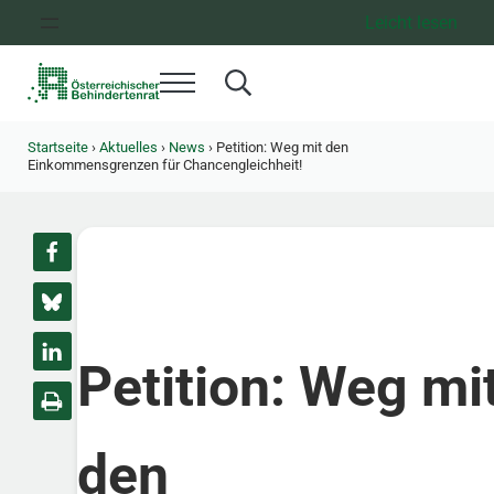
Zum Inhalt springen
Zur Hauptnavigation springen
Zum Footer springen
Leicht lesen
Menü
Search...
Österreichischer Behindertenrat
Dachorganisation der Behindertenverbände Österreichs
Startseite
›
Aktuelles
›
News
›
Petition: Weg mit den
Einkommensgrenzen für Chancengleichheit!
Petition: Weg mi
den