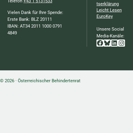
Telefon
+43 1 5131533
tserklärung
Leicht Lesen
Vielen Dank für Ihre Spende:
EuroKey
Erste Bank: BLZ 20111
IBAN: AT34 2011 1000 0791
Unsere Social
4849
Media-Kanäle:
Facebook
Bluesky
Linked
Inst
© 2026 · Österreichischer Behindertenrat