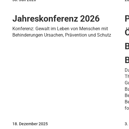
Jahreskonferenz 2026
P
Konferenz: Gewalt im Leben von Menschen mit
Ö
Behinderungen Ursachen, Prävention und Schutz
B
Da
Th
G
Ba
B
B
fo
18. Dezember 2025
3.