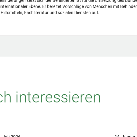
Behinderungen setzt sich der Behindertenrat für die Umsetzung des Bunde
d internationaler Ebene. Er bereitet Vorschläge von Menschen mit Behinder
fsmitteln, Fachliteratur und sozialen Diensten auf.
h interessieren
. Juli 2026
14. Januar