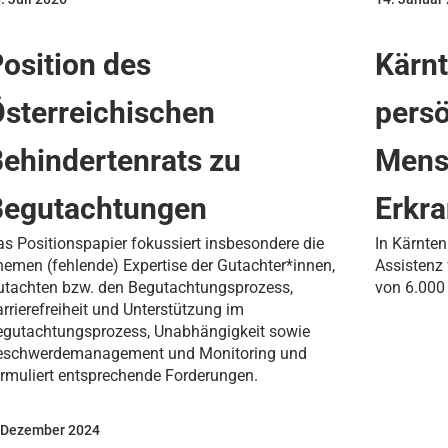
osition des
Kärn
sterreichischen
persö
ehindertenrats zu
Mens
Begutachtungen
Erkr
s Positionspapier fokussiert insbesondere die
In Kärnten
emen (fehlende) Expertise der Gutachter*innen,
Assistenz
utachten bzw. den Begutachtungsprozess,
von 6.000
rrierefreiheit und Unterstützung im
egutachtungsprozess, Unabhängigkeit sowie
eschwerdemanagement und Monitoring und
rmuliert entsprechende Forderungen.
 Dezember 2024