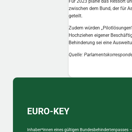
Für 2023 plane das Ressort unt
zwischen dem Bund, der für As
geteilt.
Zudem würden „Pilotlösungen“ 
Hochziehen eigener Beschäftig
Behinderung sei eine Ausweit
Quelle:
Parlamentskorresponde
Sidebar
EURO-KEY
Inhaber*innen eines gültigen Bundesbehindertenpasses – 