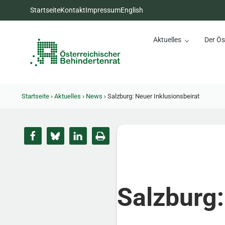
Zum Inhalt springen
Zur Hauptnavigation springen
Zum Footer springen
Startseite
Kontakt
Impressum
English
Aktuelles
Der Ös
Österreichischer Behinderte
Dachorganisation der Behindertenverbände Österreichs
Startseite
›
Aktuelles
›
News
›
Salzburg: Neuer Inklusionsbeirat
Salzburg: