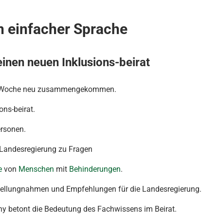
n einfacher Sprache
einen neuen Inklusions-beirat
ese Woche neu zusammengekommen.
ons-beirat.
ersonen.
e Landesregierung zu Fragen
e
von
Menschen
mit
Behinderungen
.
t Stellungnahmen und Empfehlungen für die Landesregierung.
ny betont die Bedeutung des Fachwissens im Beirat.