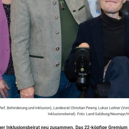
(Ref. Behinderung und Inklusion), Landesrat Christian Pewny, Lukas Leitner (Vor
Inklusionsbeirat). Foto: Land Salzburg/Neumayr/
ger Inklusionsbeirat neu zusammen. Das 22-köpfige Gremium 