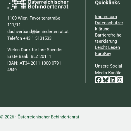
Quicklinks
Impressum
1100 Wien, Favoritenstraße
Datenschutzer
111/11
klärung
dachverband@behindertenrat.at
Barrierefreihei
Telefon
+43 1 5131533
tserklärung
Leicht Lesen
Vielen Dank für Ihre Spende:
EuroKey
Erste Bank: BLZ 20111
IBAN: AT34 2011 1000 0791
Unsere Social
4849
Media-Kanäle:
Facebook
Bluesky
Linked
Inst
© 2026 · Österreichischer Behindertenrat