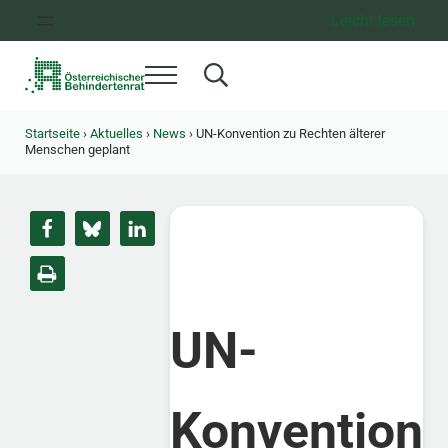
Zum Inhalt springen
Zur Hauptnavigation springen
Zum Footer springen
Leicht lesen
Menü
Search...
Österreichischer Behindertenrat
Dachorganisation der Behindertenverbände Österreichs
Startseite
›
Aktuelles
›
News
›
UN-Konvention zu Rechten älterer
Menschen geplant
UN-
Konvention