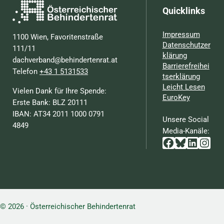
Quicklinks
Impressum
1100 Wien, Favoritenstraße
Datenschutzer
111/11
klärung
dachverband@behindertenrat.at
Barrierefreihei
Telefon
+43 1 5131533
tserklärung
Leicht Lesen
Vielen Dank für Ihre Spende:
EuroKey
Erste Bank: BLZ 20111
IBAN: AT34 2011 1000 0791
Unsere Social
4849
Media-Kanäle:
Facebook
Bluesky
Linked
Inst
© 2026 · Österreichischer Behindertenrat