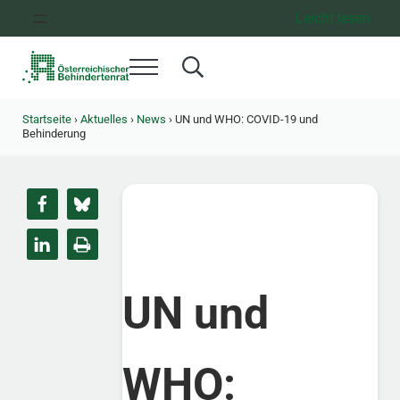
Zum Inhalt springen
Zur Hauptnavigation springen
Zum Footer springen
Leicht lesen
Menü
Search...
Österreichischer Behindertenrat
Dachorganisation der Behindertenverbände Österreichs
Startseite
›
Aktuelles
›
News
›
UN und WHO: COVID-19 und
Behinderung
UN und
WHO: