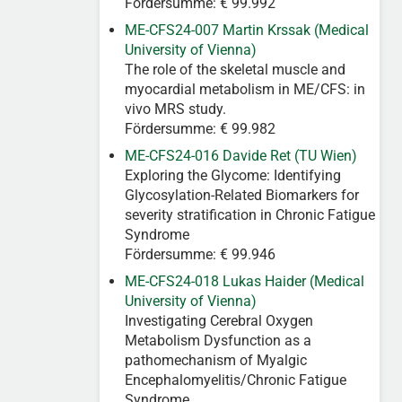
Fördersumme: € 99.992
ME-CFS24-007 Martin Krssak (Medical
University of Vienna)
The role of the skeletal muscle and
myocardial metabolism in ME/CFS: in
vivo MRS study.
Fördersumme: € 99.982
ME-CFS24-016 Davide Ret (TU Wien)
Exploring the Glycome: Identifying
Glycosylation-Related Biomarkers for
severity stratification in Chronic Fatigue
Syndrome
Fördersumme: € 99.946
ME-CFS24-018 Lukas Haider (Medical
University of Vienna)
Investigating Cerebral Oxygen
Metabolism Dysfunction as a
pathomechanism of Myalgic
Encephalomyelitis/Chronic Fatigue
Syndrome