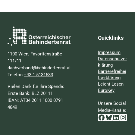
Quicklinks
Impressum
1100 Wien, Favoritenstraße
Datenschutzer
111/11
klärung
dachverband@behindertenrat.at
Barrierefreihei
Telefon
+43 1 5131533
tserklärung
Leicht Lesen
Vielen Dank für Ihre Spende:
EuroKey
Erste Bank: BLZ 20111
IBAN: AT34 2011 1000 0791
Unsere Social
4849
Media-Kanäle:
Facebook
Bluesky
Linked
Inst