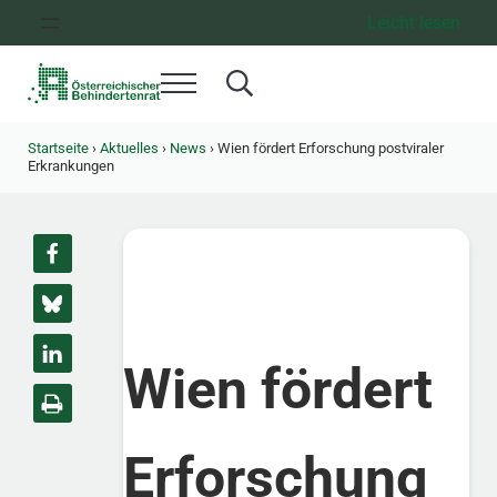
Zum Inhalt springen
Zur Hauptnavigation springen
Zum Footer springen
Leicht lesen
Menü
Search...
Österreichischer Behindertenrat
Dachorganisation der Behindertenverbände Österreichs
Startseite
›
Aktuelles
›
News
›
Wien fördert Erforschung postviraler
Erkrankungen
Wien fördert
Erforschung