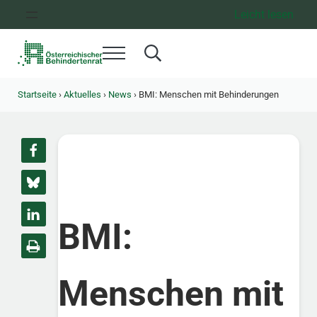
Zum Inhalt springen
Zur Hauptnavigation springen
Zum Footer springen
Leicht lesen
Menü
Search...
Österreichischer Behindertenrat
Dachorganisation der Behindertenverbände Österreichs
Startseite
›
Aktuelles
›
News
›
BMI: Menschen mit Behinderungen
BMI:
Menschen mit