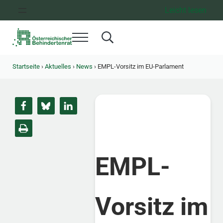
Zum Inhalt springen
Zur Hauptnavigation springen
Zum Footer springen
Leicht lesen
Menü
Search...
Österreichischer Behindertenrat
Dachorganisation der Behindertenverbände Österreichs
Startseite
›
Aktuelles
›
News
›
EMPL-Vorsitz im EU-Parlament
EMPL-
Vorsitz im