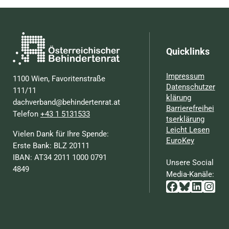
Quicklinks
Impressum
1100 Wien, Favoritenstraße
Datenschutzer
111/11
klärung
dachverband@behindertenrat.at
Barrierefreihei
Telefon
+43 1 5131533
tserklärung
Leicht Lesen
Vielen Dank für Ihre Spende:
EuroKey
Erste Bank: BLZ 20111
IBAN: AT34 2011 1000 0791
Unsere Social
4849
Media-Kanäle:
Facebook
Bluesky
Linked
Inst