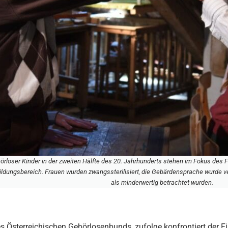
rloser Kinder in der zweiten Hälfte des 20. Jahrhunderts stehen im Fokus des F
ildungsbereich. Frauen wurden zwangssterilisiert, die Gebärdensprache wurde
als minderwertig betrachtet wurden.
es Österreichischen Gehörlosenbunds, zufolge konfrontiert der F