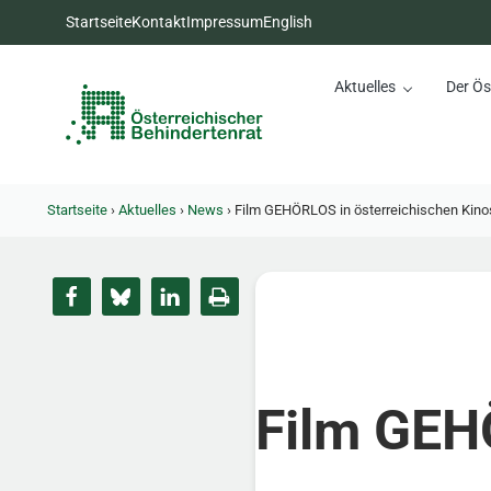
Zum Inhalt springen
Zur Hauptnavigation springen
Zum Footer springen
Startseite
Kontakt
Impressum
English
Aktuelles
Der Ös
Österreichischer Behinderte
Dachorganisation der Behindertenverbände Österreichs
Startseite
›
Aktuelles
›
News
›
Film GEHÖRLOS in österreichischen Kino
Film GEH