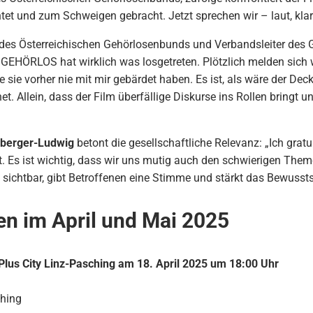
tet und zum Schweigen gebracht. Jetzt sprechen wir – laut, kla
 des Österreichischen Gehörlosenbunds und Verbandsleiter des 
GEHÖRLOS hat wirklich was losgetreten. Plötzlich melden sich w
ie sie vorher nie mit mir gebärdet haben. Es ist, als wäre der D
. Allein, dass der Film überfällige Diskurse ins Rollen bringt un
sberger-Ludwig
betont die gesellschaftliche Relevanz: „Ich grat
. Es ist wichtig, dass wir uns mutig auch den schwierigen Them
 sichtbar, gibt Betroffenen eine Stimme und stärkt das Bewussts
n im April und Mai 2025
lus City Linz-Pasching am 18. April 2025 um 18:00 Uhr
ching