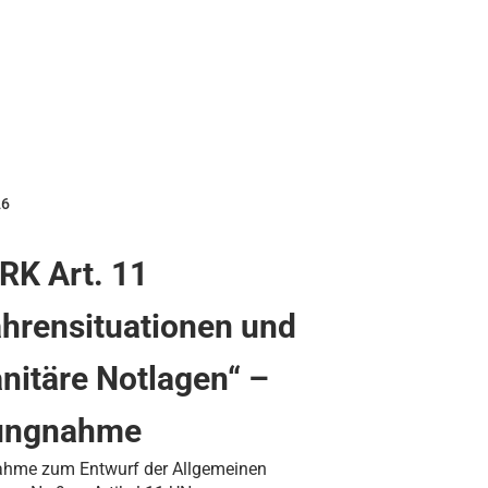
26
RK Art. 11
hrensituationen und
itäre Notlagen“ –
lungnahme
ahme zum Entwurf der Allgemeinen