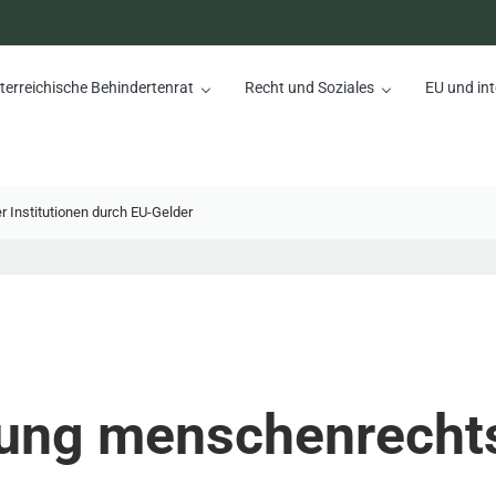
terreichische Behindertenrat
Recht und Soziales
EU und int
nrat
 Institutionen durch EU-Gelder
rung menschenrecht