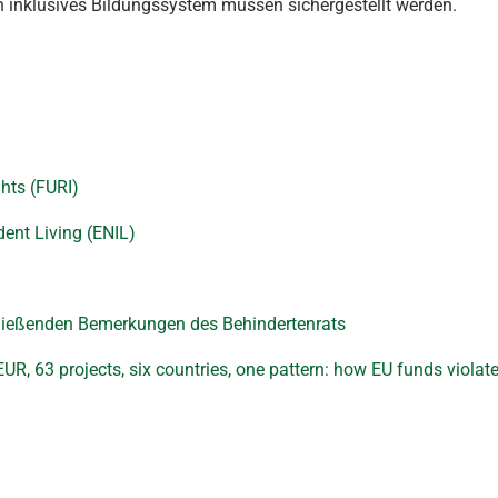
inklusives Bildungssystem müssen sichergestellt werden.
hts (FURI)
ent Living (ENIL)
ießenden Bemerkungen des Behindertenrats
R, 63 projects, six countries, one pattern: how EU funds violat