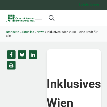
Zum Inhalt springen
Zur Hauptnavigation springen
Zum Footer springen
Leicht lesen
Menü
Search...
Österreichischer Behindertenrat
Dachorganisation der Behindertenverbände Österreichs
Startseite
›
Aktuelles
›
News
›
Inklusives Wien 2030 – eine Stadt für
alle
Inklusives
Wien