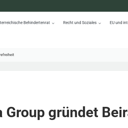
terreichische Behindertenrat
Recht und Soziales
EU und int
nrat
efreiheit
 Group gründet Beir