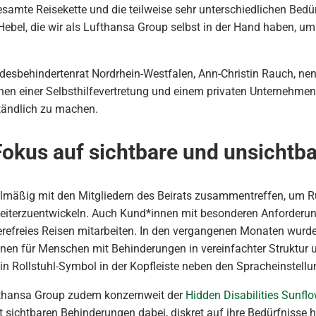
samte Reisekette und die teilweise sehr unterschiedlichen Bedür
Hebel, die wir als Lufthansa Group selbst in der Hand haben, um 
esbehindertenrat Nordrhein-Westfalen, Ann-Christin Rauch, nennt
schen einer Selbsthilfevertretung und einem privaten Unternehmen.
tändlich zu machen.
okus auf sichtbare und unsichtba
elmäßig mit den Mitgliedern des Beirats zusammentreffen, um 
eiterzuentwickeln. Auch Kund*innen mit besonderen Anforderung
efreies Reisen mitarbeiten. In den vergangenen Monaten wurde
nen für Menschen mit Behinderungen in vereinfachter Struktur u
 ein Rollstuhl-Symbol in der Kopfleiste neben den Spracheinstellu
fthansa Group zudem konzernweit der
Hidden Disabilities Sunflow
t sichtbaren Behinderungen dabei, diskret auf ihre Bedürfnisse