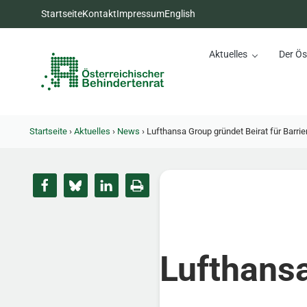
Zum Inhalt springen
Zur Hauptnavigation springen
Zum Footer springen
Startseite
Kontakt
Impressum
English
Aktuelles
Der Ös
Österreichischer Behinderte
Dachorganisation der Behindertenverbände Österreichs
Startseite
›
Aktuelles
›
News
›
Lufthansa Group gründet Beirat für Barrier
Lufthansa