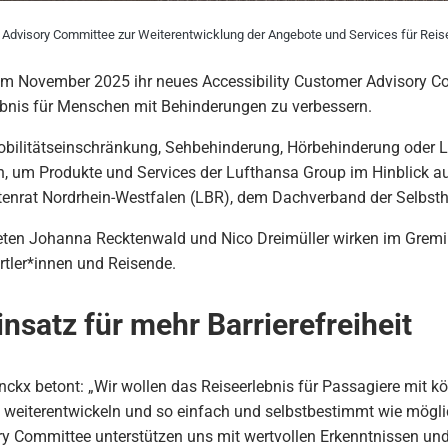
r Advisory Committee zur Weiterentwicklung der Angebote und Services für Rei
e im November 2025 ihr neues Accessibility Customer Advisory C
ebnis für Menschen mit Behinderungen zu verbessern.
obilitätseinschränkung, Sehbehinderung, Hörbehinderung oder Ler
, um Produkte und Services der Lufthansa Group im Hinblick auf 
tenrat Nordrhein-Westfalen (LBR), dem Dachverband der Selbsth
eten Johanna Recktenwald und Nico Dreimüller wirken im Gremiu
rtler*innen und Reisende.
satz für mehr Barrierefreiheit
ckx betont: „Wir wollen das Reiseerlebnis für Passagiere mit kö
weiterentwickeln und so einfach und selbstbestimmt wie möglic
ry Committee unterstützen uns mit wertvollen Erkenntnissen un