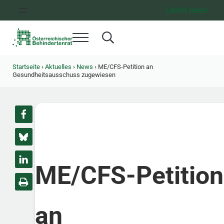
Zum Inhalt springen
Zur Hauptnavigation springen
Zum Footer springen
Leicht lesen
Menü
Search...
Österreichischer Behindertenrat
Dachorganisation der Behindertenverbände Österreichs
Startseite
›
Aktuelles
›
News
›
ME/CFS-Petition an
Gesundheitsausschuss zugewiesen
ME/CFS-Petition
an