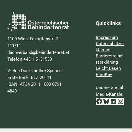
Quicklinks
Impressum
1100 Wien, Favoritenstraße
Datenschutzer
111/11
klärung
dachverband@behindertenrat.at
Barrierefreihei
Telefon
+43 1 5131533
tserklärung
Leicht Lesen
Vielen Dank für Ihre Spende:
EuroKey
Erste Bank: BLZ 20111
IBAN: AT34 2011 1000 0791
Unsere Social
4849
Media-Kanäle:
Facebook
Bluesky
Linked
Inst