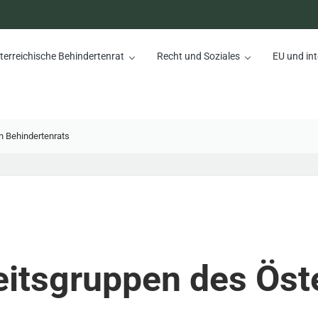
terreichische Behindertenrat
Recht und Soziales
EU und int
nrat
n Behindertenrats
itsgruppen des Öste