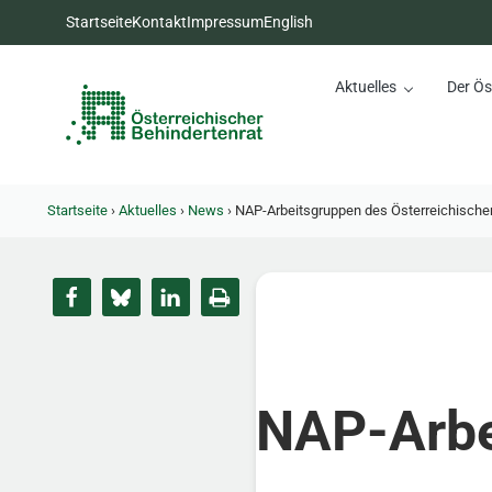
Zum Inhalt springen
Zur Hauptnavigation springen
Zum Footer springen
Startseite
Kontakt
Impressum
English
Aktuelles
Der Ös
Österreichischer Behinderte
Dachorganisation der Behindertenverbände Österreichs
Startseite
›
Aktuelles
›
News
›
NAP-Arbeitsgruppen des Österreichische
NAP-Arbe