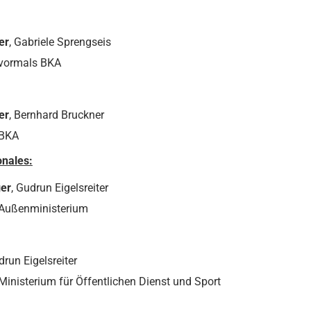
er
, Gabriele Sprengseis
 vormals BKA
er
, Bernhard Bruckner
 BKA
onales:
ger
, Gudrun Eigelsreiter
 Außenministerium
drun Eigelsreiter
Ministerium für Öffentlichen Dienst und Sport