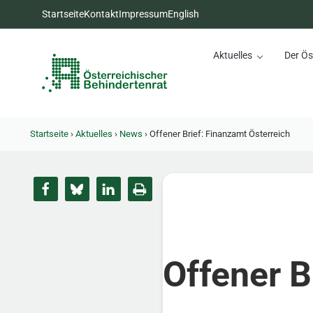
Zum Inhalt springen
Zur Hauptnavigation springen
Zum Footer springen
Startseite
Kontakt
Impressum
English
Aktuelles
Der Ös
Österreichischer Behinderte
Dachorganisation der Behindertenverbände Österreichs
Startseite
›
Aktuelles
›
News
›
Offener Brief: Finanzamt Österreich
Offener B