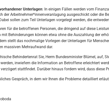
 vorhandener Unterlagen
: In einigen Fällen werden vom Finan
h der Arbeitnehmer*innenveranlagung ausgeschickt oder die Bet
ei sollen zum Teil Unterlagen vorgelegt werden, die entweder b
ren für die betroffenen Personen, die dringend auf diese Leistu
ern mit Behinderungen können etwa ohne die Auszahlung der erh
dem stellt das nochmalige Vorlegen der Unterlagen für Menschen
inen massiven Mehraufwand dar.
chische Behindertenrat Sie, Herrn Bundesminister Blümel, auf
 werden, inwiefern die Information an Betroffene erleichtert we
ur verzögert stattfindet. Darüber hinaus fordern wird, dass die
liches Gespräch, in dem wir Ihnen die Probleme detailliert erläu
voboda