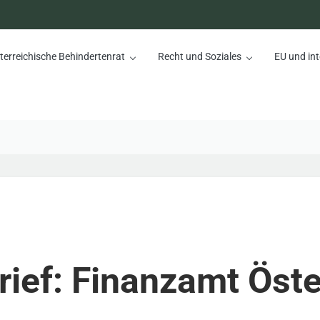
terreichische Behindertenrat
Recht und Soziales
EU und int
nrat
rief: Finanzamt Öste