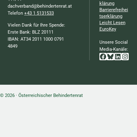
klärung
dachverband@behindertenrat.at
Barrierefreihei
Telefon
+43 1 5131533
tserklärung
Leicht Lesen
Vielen Dank für Ihre Spende:
EuroKey
Erste Bank: BLZ 20111
IBAN: AT34 2011 1000 0791
Unsere Social
4849
Media-Kanäle:
Facebook
Bluesky
Linked
Inst
© 2026 · Österreichischer Behindertenrat