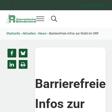
Zum Inhalt springen
Zur Hauptnavigation springen
Zum Footer springen
Leicht lesen
Menü
Search...
Österreichischer Behindertenrat
Dachorganisation der Behindertenverbände Österreichs
Startseite
›
Aktuelles
›
News
›
Barrierefreie Infos zur Wahl im ORF
Barrierefreie
Infos zur