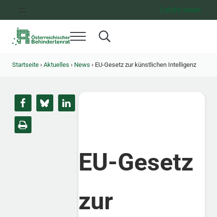
Zum Inhalt springen
Zur Hauptnavigation springen
Zum Footer springen
Leicht lesen
Menü
Search...
Österreichischer Behindertenrat
Dachorganisation der Behindertenverbände Österreichs
Startseite
›
Aktuelles
›
News
›
EU-Gesetz zur künstlichen Intelligenz
EU-Gesetz
zur