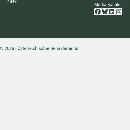
4849
Media-Kanäle:
Facebook
Bluesky
Linked
Inst
© 2026 · Österreichischer Behindertenrat