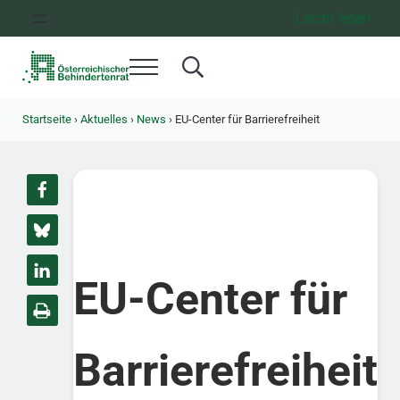
Zum Inhalt springen
Zur Hauptnavigation springen
Zum Footer springen
Leicht lesen
Menü
Search...
Österreichischer Behindertenrat
Dachorganisation der Behindertenverbände Österreichs
Startseite
›
Aktuelles
›
News
›
EU-Center für Barrierefreiheit
EU-Center für
Barrierefreiheit